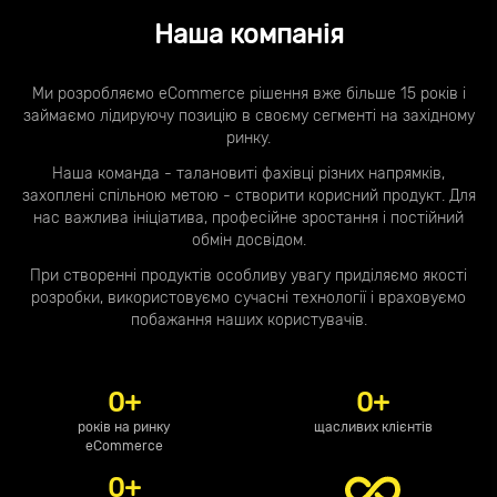
Наша компанія
Ми розробляємо eCommerce рішення вже більше 15 років і
займаємо лідируючу позицію в своєму сегменті на західному
ринку.
Наша команда - талановиті фахівці різних напрямків,
захоплені спільною метою - створити корисний продукт. Для
нас важлива ініціатива, професійне зростання і постійний
обмін досвідом.
При створенні продуктів особливу увагу приділяємо якості
розробки, використовуємо сучасні технології і враховуємо
побажання наших користувачів.
0
+
0
+
рокiв на ринку
щасливих клiєнтiв
eCommerce
0
+